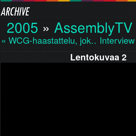
2005
»
AssemblyTV
« WCG-haastattelu, jok…
Intervie
Lentokuvaa 2