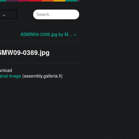
»
ASMW09-0395.jpg by M… »
SMW09-0389.jpg
nload
ginal image
(assembly.galleria.fi)