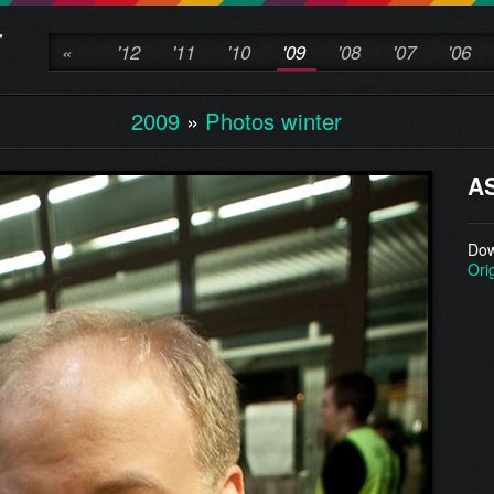
«
'12
'11
'10
'09
'08
'07
'06
2009
»
Photos winter
A
Dow
Ori