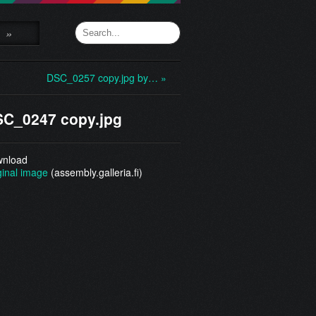
»
DSC_0257 copy.jpg by… »
C_0247 copy.jpg
nload
ginal image
(assembly.galleria.fi)