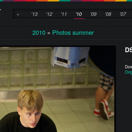
«
'13
'12
'11
'10
'09
'08
'07
2010
»
Photos summer
DS
Dow
Ori