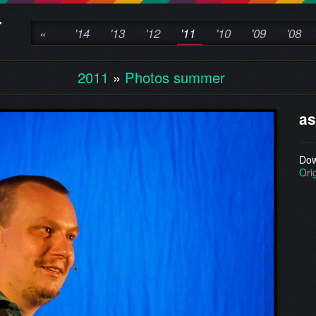
«
'14
'13
'12
'11
'10
'09
'08
2011
»
Photos summer
as
Dow
Ori