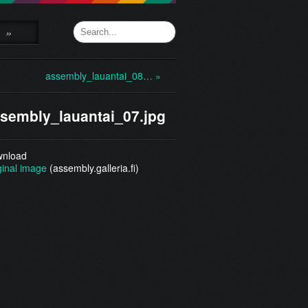
»
assembly_lauantai_08… »
sembly_lauantai_07.jpg
nload
ginal image
(assembly.galleria.fi)