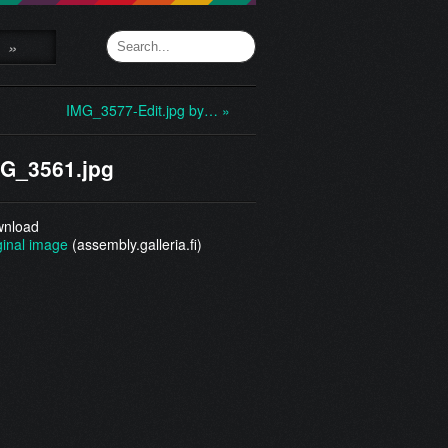
»
IMG_3577-Edit.jpg by… »
G_3561.jpg
nload
ginal image
(assembly.galleria.fi)