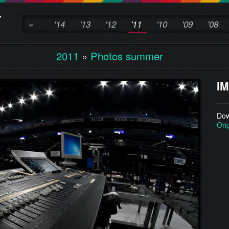
«
'14
'13
'12
'11
'10
'09
'08
2011
»
Photos summer
IM
Dow
Ori