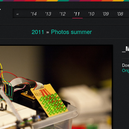
«
'14
'13
'12
'11
'10
'09
'08
2011
»
Photos summer
_M
Dow
Ori