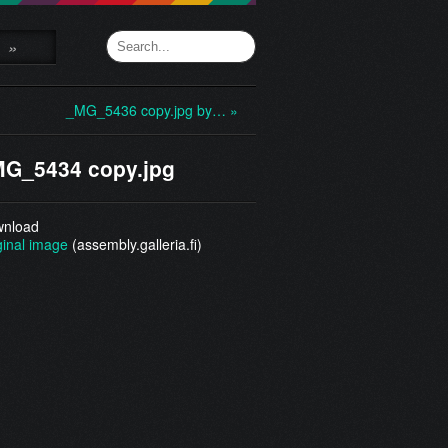
»
_MG_5436 copy.jpg by… »
G_5434 copy.jpg
nload
ginal image
(assembly.galleria.fi)