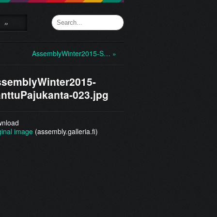
»
AssemblyWinter2015-S… »
semblyWinter2015-
nttuPajukanta-023.jpg
nload
ginal image
(assembly.galleria.fi)