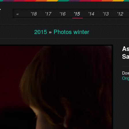
«
'18
'17
'16
'15
'14
'13
'12
2015
»
Photos winter
As
Sa
Dow
Ori